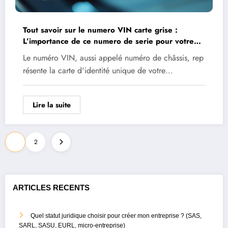
Tout savoir sur le numero VIN carte grise :
L’importance de ce numero de serie pour votre
assurance auto
Le numéro VIN, aussi appelé numéro de châssis, rep
résente la carte d'identité unique de votre…
Lire la suite
Pagination
1
2
des
publications
ARTICLES RECENTS
Quel statut juridique choisir pour créer mon entreprise ? (SAS,
SARL, SASU, EURL, micro-entreprise)